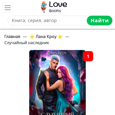
Найти
Главная
—
⭐ Лана Кроу ⭐
—
Случайный наследник
1