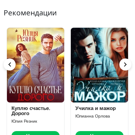
Рекомендации
и мажор
Табу для мажора
Притяжени
рлова
Злата Романова
Юлия Резник