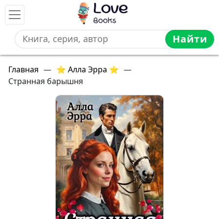
Найти
Главная
—
⭐ Алла Эрра ⭐
—
Странная барышня