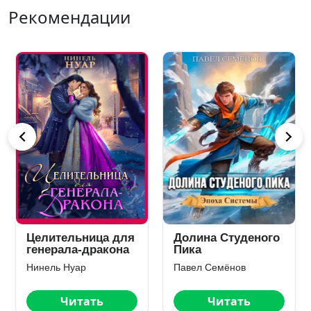
Рекомендации
Хозяйка дома в
Хранительница
«Гиблых
Души
Пределах»
Юлия Нова
Алекс Найт
Читать
Читать