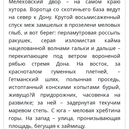
Мелеховский двор – на самом краю
хутора. Воротца со скотиньего база ведут
на север к Дону. Крутой восьмисаженный
спуск меж замшелых в прозелени меловых
глыб, и вот берег: перламутровая россыпь
ракушек, серая изломистая кайма
нацелованной волнами гальки и дальше –
перекипающее под ветром вороненой
рябью стремя Дона. На восток, за
красноталом гуменных плетней, –
Гетманский шлях, полынная проседь,
истоптанный конскими копытами бурый,
живущо?й придорожник, часовенка на
развилке; за ней – задернутая текучим
маревом степь. С юга – меловая хребтина
горы. На запад – улица, пронизывающая
площадь, бегущая к займищу.