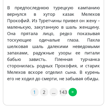
В предпоследнюю турецкую кампанию
вернулся в хутор казак Мелехов
Прокофий. Из Туретчины привел он жену –
маленькую, закутанную в шаль женщину.
Она прятала лицо, редко показывая
тоскующие одичалые глаза. Пахла
шелковая шаль далекими неведомыми
запахами, радужные узоры ее питали
бабью зависть. Пленная турчанка
сторонилась родных Прокофия, и старик
Мелехов вскоре отделил сына. В курень
его не ходил до смерти, не забывая обиды.
»
1
2
…
143