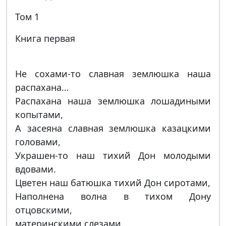
Том 1
Книга первая
Не сохами-то славная землюшка наша
распахана…
Распахана наша землюшка лошадиными
копытами,
А засеяна славная землюшка казацкими
головами,
Украшен-то наш тихий Дон молодыми
вдовами.
Цветен наш батюшка тихий Дон сиротами,
Наполнена волна в тихом Дону
отцовскими,
материнскими слезами.