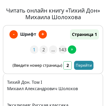
Читать онлайн книгу «Тихий Дон»
Михаила Шолохова
-
+
Шрифт
Страница 1
»
1
2
…
143
(Введите номер страницы)
Перейти
Тихий Дон. Том I
Михаил Александрович Шолохов
Эксклюзив: Русская классика