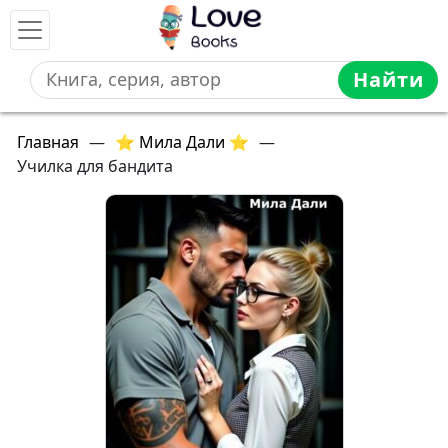
Найти
Главная
—
⭐ Мила Дали ⭐
—
Училка для бандита