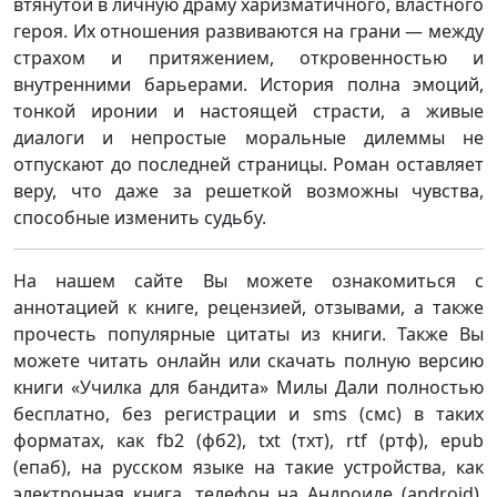
втянутой в личную драму харизматичного, властного
героя. Их отношения развиваются на грани — между
страхом и притяжением, откровенностью и
внутренними барьерами. История полна эмоций,
тонкой иронии и настоящей страсти, а живые
диалоги и непростые моральные дилеммы не
отпускают до последней страницы. Роман оставляет
веру, что даже за решеткой возможны чувства,
способные изменить судьбу.
На нашем сайте Вы можете ознакомиться с
аннотацией к книге, рецензией, отзывами, а также
прочесть популярные цитаты из книги. Также Вы
можете читать онлайн или скачать полную версию
книги «Училка для бандита» Милы Дали полностью
бесплатно, без регистрации и sms (смс) в таких
форматах, как fb2 (фб2), txt (тхт), rtf (ртф), epub
(епаб), на русском языке на такие устройства, как
электронная книга, телефон на Андроиде (android),