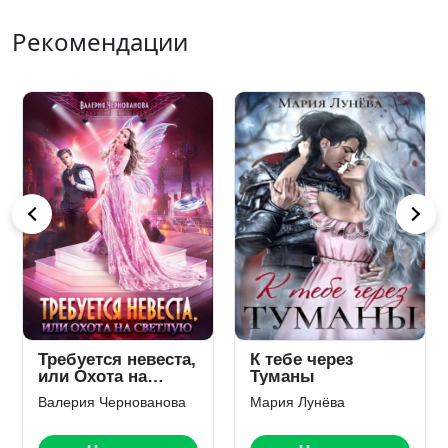
Рекомендации
Запечатанное
Сагертская
счастье
Военная Акад
Наталья Самсонова
Наталья Самсонов