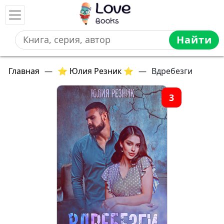
Найти
Главная
—
⭐ Юлия Резник ⭐
—
Вдребезги
3