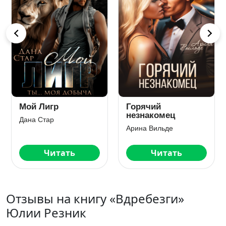
Только не
Это несерьёзно
отпускай
Ольга Вечная
Юлия Резник
Читать
Читать
Отзывы на книгу «Вдребезги»
Юлии Резник