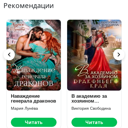
Рекомендации
Наваждение
В академию за
Пр
генерала драконов
хозяином
тот
Драконьего Края
Мария Лунёва
Виктория Свободина
Але
Читать
Читать