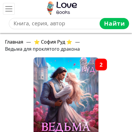
Найти
Главная
—
⭐ София Руд ⭐
—
Ведьма для проклятого дракона
2