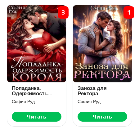
3
1
Попаданка.
Заноза для
Одержимость
Ректора
Короля
София Руд
София Руд
Читать
Читать