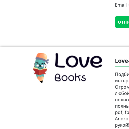
Email
Love
Подби
интер
Огром
любой
полно
полны
pdf, fb
Androi
рукой