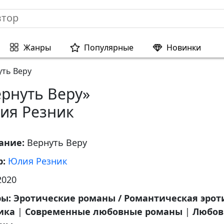
Жанры
Популярные
Новинки
уть Веру
ернуть Веру»
ия Резник
ание:
Вернуть Веру
р:
Юлия Резник
2020
ры:
Эротические романы / Романтическая эрот
ика
|
Современные любовные романы
|
Любов