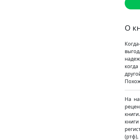
О к
Когда
выгод
надеж
когда
друго
Похож
На на
рецен
книги
книги
регист
(ртф)