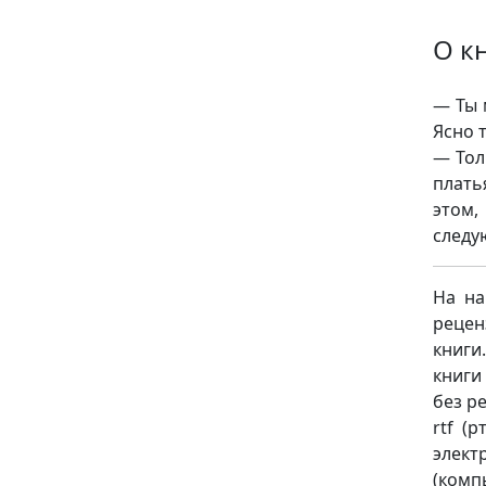
О к
— Ты 
Ясно 
— Тол
плать
этом
следу
На на
рецен
книги
книги
без ре
rtf (
элект
(комп