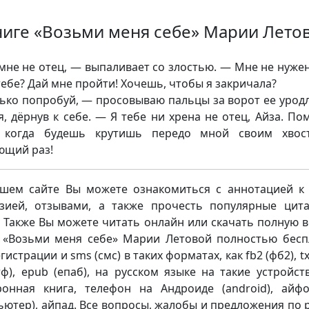
ниге «Возьми меня себе» Марии Лето
мне не отец, — выпаливает со злостью. — Мне не нужен
тебе? Дай мне пройти! Хочешь, чтобы я закричала?
ько попробуй, — просовываю пальцы за ворот ее урод
я, дёрнув к себе. — Я тебе ни хрена не отец, Айза. По
, когда будешь крутишь передо мной своим хвос
ющий раз!
шем сайте Вы можете ознакомиться с аннотацией к 
зией, отзывами, а также прочесть популярные цит
. Также Вы можете читать онлайн или скачать полную 
 «Возьми меня себе» Марии Летовой полностью бесп
гистрации и sms (смс) в таких форматах, как fb2 (фб2), txt
ртф), epub (епаб), на русском языке на такие устройств
ронная книга, телефон на Андроиде (android), айф
ьютер), айпад. Все вопросы, жалобы и предложения по 