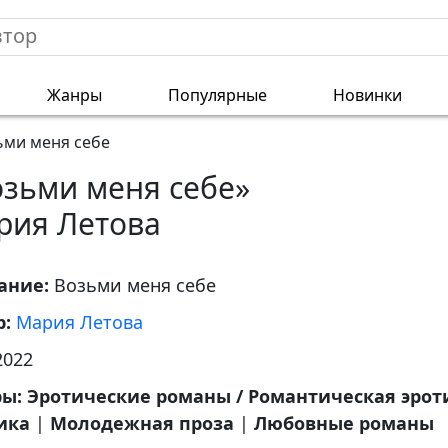
Жанры
Популярные
Новинки
ьми меня себе
озьми меня себе»
рия Летова
ание:
Возьми меня себе
р:
Мария Летова
2022
ры:
Эротические романы / Романтическая эрот
ика
|
Молодежная проза
|
Любовные романы