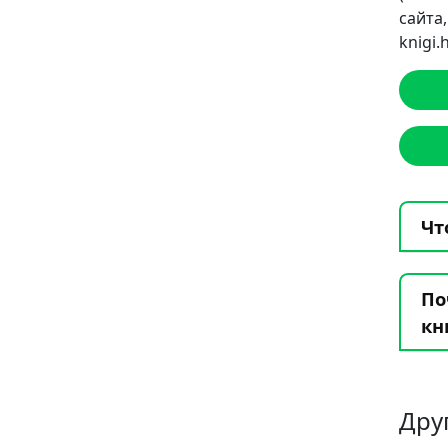
сайт
knigi
Чт
По
кн
Дру