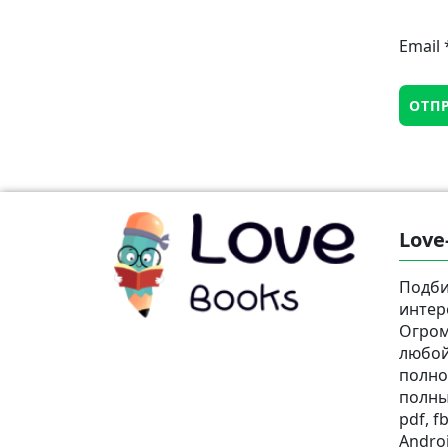
Email
Love
Подби
интер
Огром
любой
полно
полны
pdf, fb
Androi