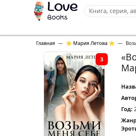
Главная
—
⭐ Мария Летова ⭐
—
Воз
«В
3
Ма
Назв
Авто
Год:
Жан
Эрот