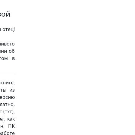
вой
 отец!
ливого
мни об
том в
книге,
аты из
версию
латно,
 (тхт),
а, как
он, ПК
работе