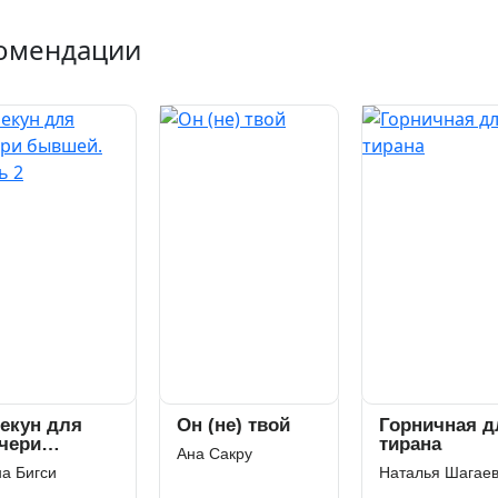
омендации
 (не) твой
Горничная для
Двадцать
тирана
 Сакру
Ульяна Соболе
Наталья Шагаева