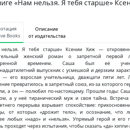
ниге «Нам нельзя. Я тебя старше» Ксе
нотация
Описание
ove Books
от издательства
 нельзя. Я тебя старше» Ксении Хиж — откровен
ательный женский роман о запретной первой л
веренной временем. Саша был её учени
надцатилетний выпускник с усмешкой и дерзким харак
 — его взрослая учительница, дважцати пяти лет. 
ение превратилось в запретный союз, из-за которого г
ли, а он — полюбил по-настоящему. Прошли годы: Саш
ом, а у неё тиранический муж и своя тайна. Встреча
етнего перерыва взрывает спокойствие: прикосновени
ды, от которых «дрожит тело», и осознание, что 
ее любых «надо» и «нельзя». Упрямый герой и его 
ь проходят через испытания, чтобы сказать «да» хэппи-