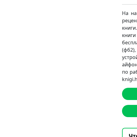
На на
рецен
книги
книг
беспл
(фб2),
устро
айфон
по ра
knigi
Чт