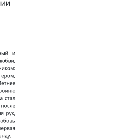
нии
ный и
юбви,
ком:
тером,
Летнее
ероиню
а стал
 после
я рук,
любовь
первая
энду.