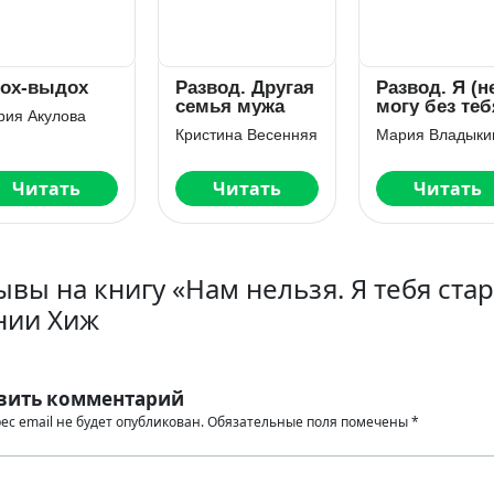
звод. Другая
Развод. Я (не)
Цена измены
мья мужа
могу без тебя
За что,
любимый?
стина Весенняя
Мария Владыкина
Читать
Читать
Читать
ывы на книгу «Нам нельзя. Я тебя ста
нии Хиж
вить комментарий
ес email не будет опубликован.
Обязательные поля помечены
*