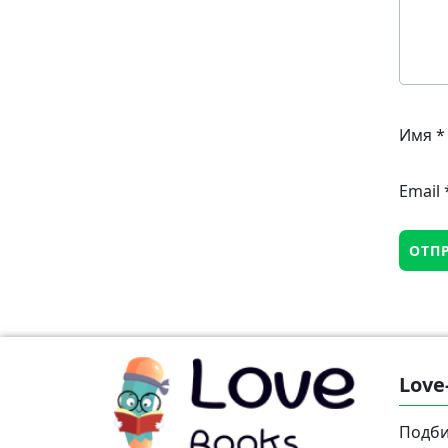
Имя
*
Email
Love
Подби