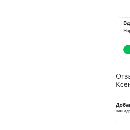
Цена измены.
Вдох-выдох
Ра
За что,
се
Мария Акулова
любимый?
Александра Багирова
Кри
Читать
Читать
Отз
Ксе
Доба
Ваш адр