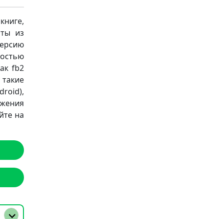
книге,
аты из
версию
остью
ак fb2
а такие
roid),
ожения
йте на