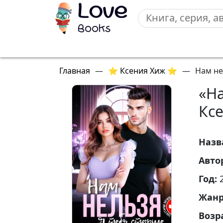
Главная
—
⭐ Ксения Хиж ⭐
—
Нам не
«На
Кс
Назв
Авто
Год:
Жан
Возр