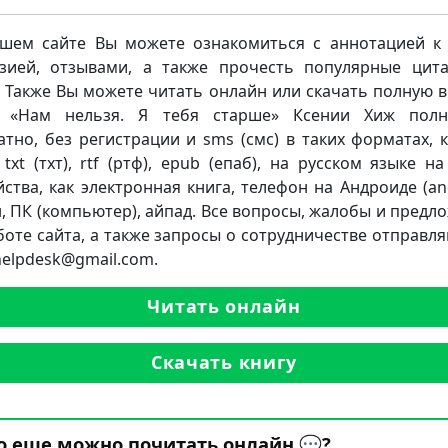
шем сайте Вы можете ознакомиться с аннотацией к 
зией, отзывами, а также прочесть популярные цит
. Также Вы можете читать онлайн или скачать полную 
и «Нам нельзя. Я тебя старше» Ксении Хиж полн
атно, без регистрации и sms (смс) в таких форматах, к
 txt (тхт), rtf (ртф), epub (епаб), на русском языке н
йства, как электронная книга, телефон на Андроиде (and
, ПК (компьютер), айпад. Все вопросы, жалобы и предл
боте сайта, а также запросы о сотрудничестве отправля
.helpdesk@gmail.com.
Читать онлайн
Скачать книгу
о еще можно почитать онлайн 💬?