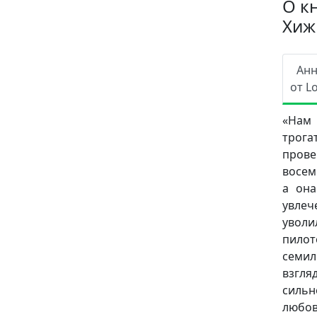
О к
Хиж
Ан
от L
«Нам
трог
про
восем
а она
увлеч
уволи
пилот
семил
взгля
сильн
любов