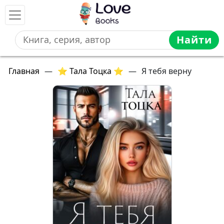
Найти
Главная
—
⭐ Тала Тоцка ⭐
—
Я тебя верну