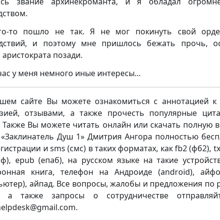
ось звание архинекроманта, и я обладал огромн
дством.
о-то пошло не так. Я не мог покинуть свой орд
дствий, и поэтому мне пришлось бежать прочь, о
 аристократа позади.
час у меня немного иные интересы…
шем сайте Вы можете ознакомиться с аннотацией к 
зией, отзывами, а также прочесть популярные цит
. Также Вы можете читать онлайн или скачать полную 
 «Заклинатель Душ 1» Дмитрия Ангора полностью бесп
гистрации и sms (смс) в таких форматах, как fb2 (фб2), txt
ртф), epub (епаб), на русском языке на такие устройств
ронная книга, телефон на Андроиде (android), айф
ьютер), айпад. Все вопросы, жалобы и предложения по 
а, а также запросы о сотрудничестве отправляй
.helpdesk@gmail.com.