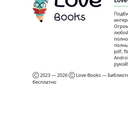
Love
Подби
интер
Огром
любой
полно
полны
pdf, fb
Androi
рукой
Ⓒ 2023 — 2026 Ⓒ Love-Books — Библиотек
бесплатно