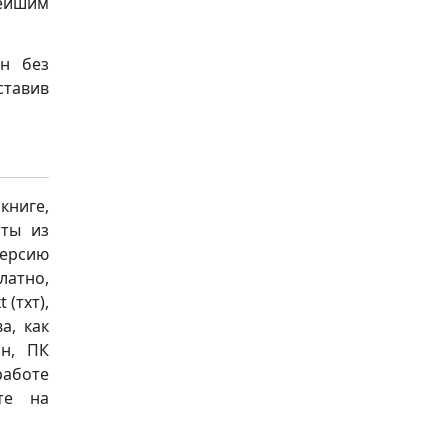
ейшим
ен без
ставив
книге,
аты из
версию
латно,
 (тхт),
а, как
он, ПК
работе
те на