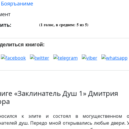
:
Бояръаниме
мент
ить:
(
1
голос, в среднем:
5
из 5)
делиться книгой:
ниге «Заклинатель Душ 1» Дмитрия
ора
носился к элите и состоял в могущественном о
нателей душ. Передо мной открывались любые двери. 