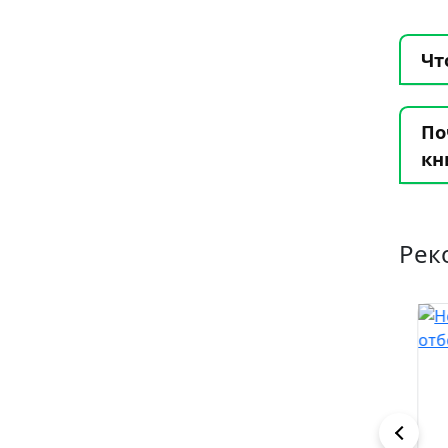
Чт
По
кн
Рек