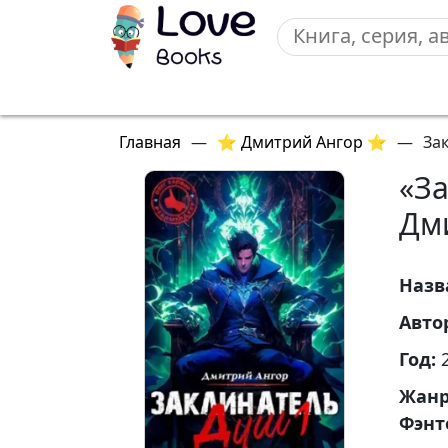
Главная
—
⭐ Дмитрий Ангор ⭐
—
За
«З
Дм
Назв
Авто
Год:
Жан
Фэнт