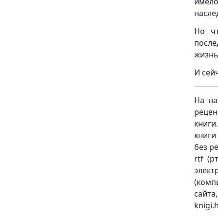
имел
насле
Но чт
после
жизнь
И сей
На на
рецен
книги
книги
без ре
rtf (
элект
(комп
сайт
knigi