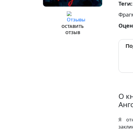
Теги
Фраг
Оцен
ОСТАВИТЬ
ОТЗЫВ
По
О к
Анг
Я от
закли