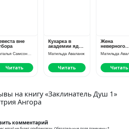
веста вне
Кухарка в
Жена
бора
академии яда.
неверного
Дракон, компот
маршала, ил
Наталья Самсонова
Матильда Аваланж
Матильда Авал
и антидот!
Пиццерия
попаданки
Читать
Читать
Читать
ывы на книгу «Заклинатель Душ 1»
трия Ангора
вить комментарий
ес email не будет опубликован.
Обязательные поля помечены
*