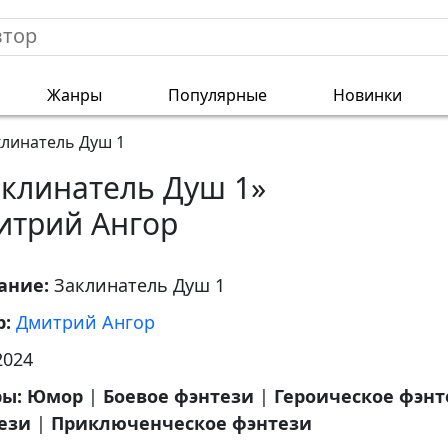
Жанры
Популярные
Новинки
клинатель Душ 1
аклинатель Душ 1»
итрий Ангор
ание:
Заклинатель Душ 1
р:
Дмитрий Ангор
2024
ры:
Юмор
|
Боевое фэнтези
|
Героическое фэнт
ези
|
Приключенческое фэнтези