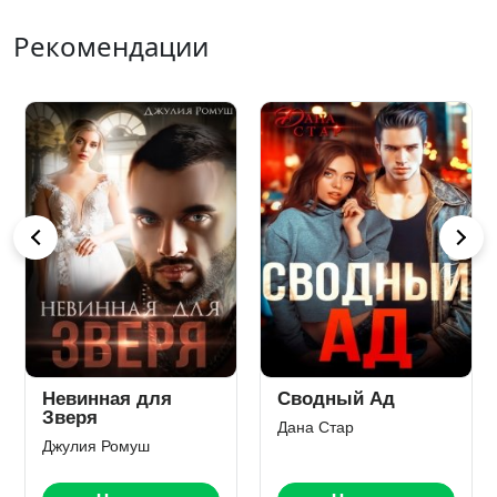
Рекомендации
Я тебя у него
Эскорт для
заберу
сводных
Элла Савицкая
Алая Бетти