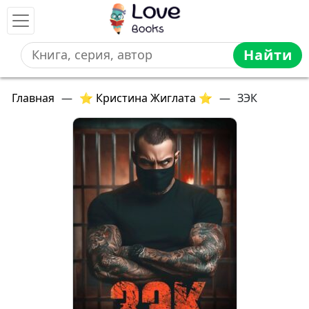
Найти
Главная
—
⭐ Кристина Жиглата ⭐
—
ЗЭК