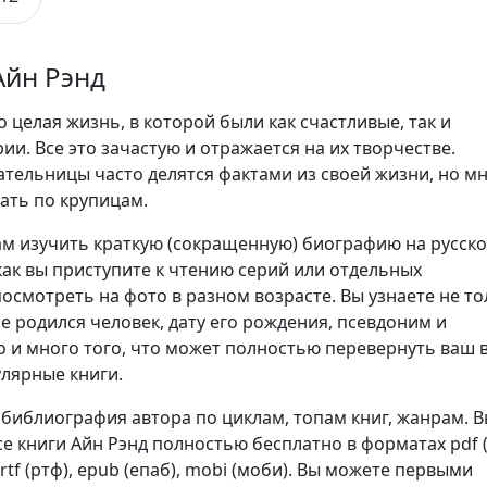
Айн Рэнд
о целая жизнь, в которой были как счастливые, так и
ии. Все это зачастую и отражается на их творчестве.
ательницы часто делятся фактами из своей жизни, но м
ать по крупицам.
м изучить краткую (сокращенную) биографию на русск
как вы приступите к чтению серий или отдельных
осмотреть на фото в разном возрасте. Вы узнаете не то
не родился человек, дату его рождения, псевдоним и
о и много того, что может полностью перевернуть ваш 
улярные книги.
 библиография автора по циклам, топам книг, жанрам. 
е книги Айн Рэнд полностью бесплатно в форматах pdf (
2), rtf (ртф), epub (епаб), mobi (моби). Вы можете первыми