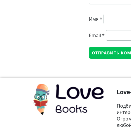
Имя
*
Email
*
Love
Подби
интер
Огром
любой