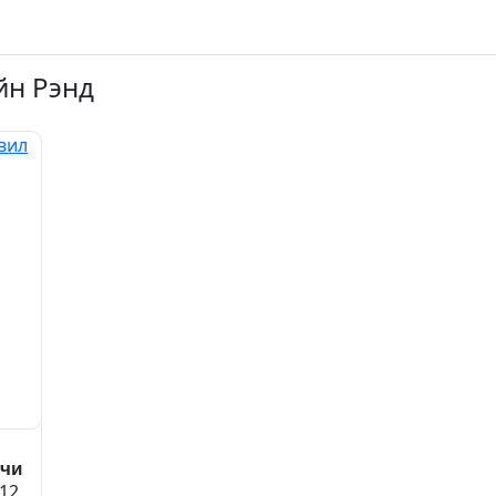
йн Рэнд
ечи
12