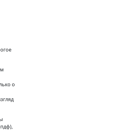
ногое
ом
лько о
взгляд
Вы
пдф),