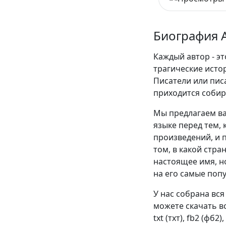
Биография 
Каждый автор - эт
трагические истор
Писатели или пис
приходится собир
Мы предлагаем ва
языке перед тем, 
произведений, и п
том, в какой стра
настоящее имя, н
на его самые поп
У нас собрана вся
можете скачать вс
txt (тхт), fb2 (фб