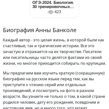
ОГЭ-2024. Биология.
30 тренировочных
вариантов
423
экзаменационных
работ для
подготовки к
основному
Биография Анны Банколе
государственному
экзамену
Каждый автор - это целая жизнь, в которой были как
счастливые, так и трагические истории. Все это
зачастую и отражается на их творчестве. Писатели
или писательницы часто делятся фактами из своей
жизни, но многое приходится собирать по крупицам.
Мы предлагаем вам изучить краткую (сокращенную)
биографию на русском языке перед тем, как вы
приступите к чтению серий или отдельных
произведений, и посмотреть на фото в разном
возрасте. Вы узнаете не только о том, в какой стране
родился человек, дату его рождения, псевдоним и
настоящее имя, но и много того, что может