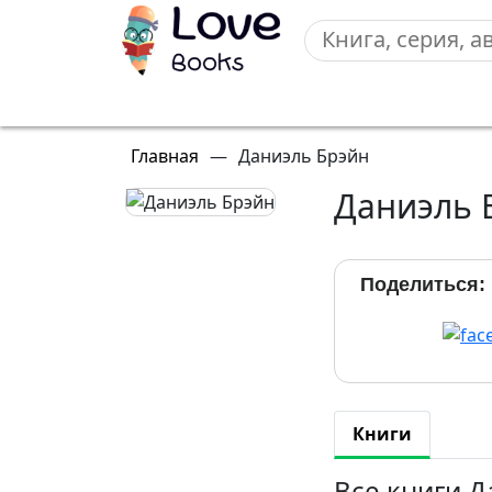
Главная
—
Даниэль Брэйн
Даниэль 
Поделиться:
Книги
Все книги Д