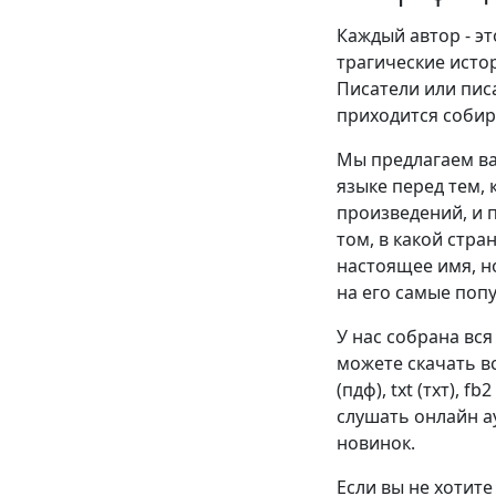
Каждый автор - эт
трагические истор
Писатели или пис
приходится собир
Мы предлагаем ва
языке перед тем, 
произведений, и п
том, в какой стра
настоящее имя, н
на его самые поп
У нас собрана вся
можете скачать в
(пдф), txt (тхт), f
слушать онлайн ау
новинок.
Если вы не хотите