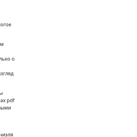
ногое
ом
лько о
взгляд
Вы
ах pdf
рвыми
аниэля