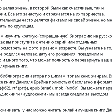
о целая жизнь, в которой были как счастливые, так и
ии. Все это зачастую и отражается на их творчестве.
ательницы часто делятся фактами из своей жизни, но м
ать по крупицам.
м изучить краткую (сокращенную) биографию на русск
как вы приступите к чтению серий или отдельных
осмотреть на фото в разном возрасте. Вы узнаете не то
не родился человек, дату его рождения, псевдоним и
о и много того, что может полностью перевернуть ваш 
улярные книги.
 библиография автора по циклам, топам книг, жанрам. 
се книги Даниэля Брэйна полностью бесплатно в формат
b2 (фб2), rtf (ртф), epub (епаб), mobi (моби). Вы можете пе
диокниги / аудиокниги - мы всегда следим за выходом
 скачивать, у нас можно читать онлайн лучшие книги Д