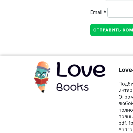
Email
*
Love
Подби
интер
Огром
любой
полно
полны
pdf, fb
Androi