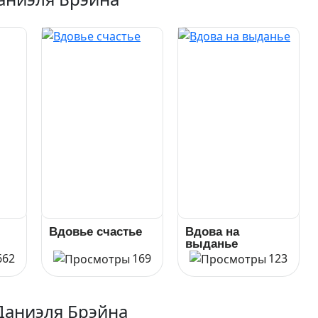
Вдовье счастье
Вдова на
выданье
662
169
123
Даниэля Брэйна