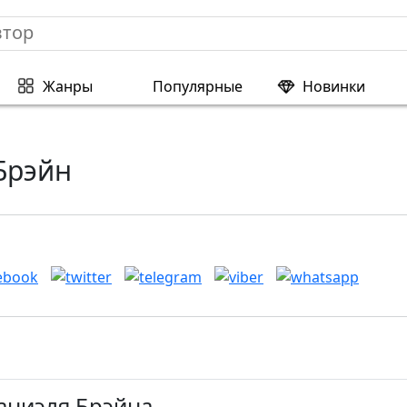
Жанры
Популярные
Новинки
Брэйн
аниэля Брэйна