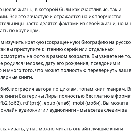
о целая жизнь, в которой были как счастливые, так и
ии. Все это зачастую и отражается на их творчестве.
ательницы часто делятся фактами из своей жизни, но м
ать по крупицам.
м изучить краткую (сокращенную) биографию на русск
как вы приступите к чтению серий или отдельных
осмотреть на фото в разном возрасте. Вы узнаете не то
не родился человек, дату его рождения, псевдоним и
о и много того, что может полностью перевернуть ваш 
улярные книги.
 библиография автора по циклам, топам книг, жанрам. 
се книги Екатерины Лиры полностью бесплатно в форма
), fb2 (фб2), rtf (ртф), epub (епаб), mobi (моби). Вы можете
онлайн аудиокниги / аудиокниги - мы всегда следим за
.
 скачивать, у нас можно читать онлайн лучшие книги