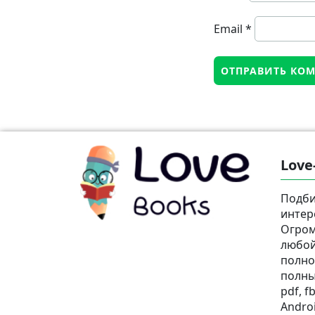
Email
*
Love
Подби
интер
Огром
любой
полно
полны
pdf, fb
Androi