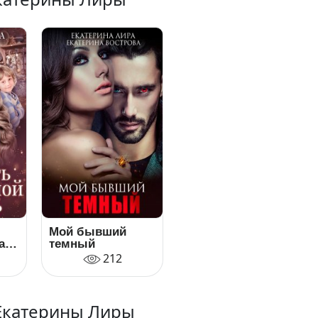
Мой бывший
а
темный
212
Екатерины Лиры