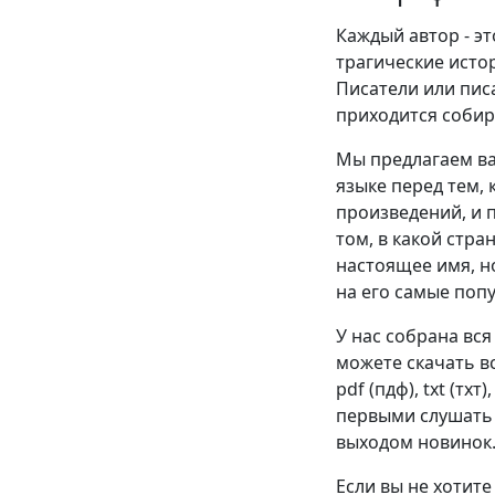
Каждый автор - эт
трагические истор
Писатели или пис
приходится собир
Мы предлагаем ва
языке перед тем, 
произведений, и п
том, в какой стра
настоящее имя, н
на его самые поп
У нас собрана вся
можете скачать в
pdf (пдф), txt (тхт
первыми слушать 
выходом новинок
Если вы не хотите