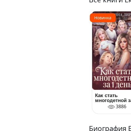
Новинка
Как стать
многодетной з
один день
3886
Биография 