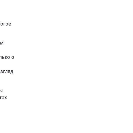
ногое
ом
лько о
взгляд
Вы
тах