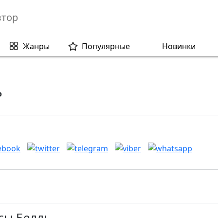
Жанры
Популярные
Новинки
ь
сы Белль