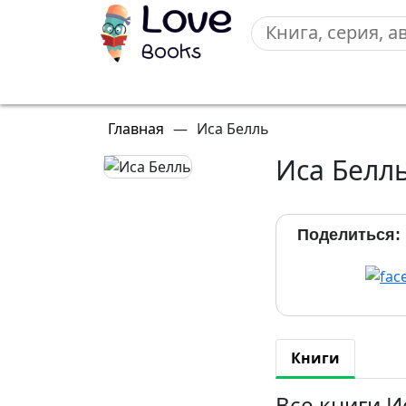
Главная
—
Иса Белль
Иса Белл
Поделиться:
Книги
Все книги И