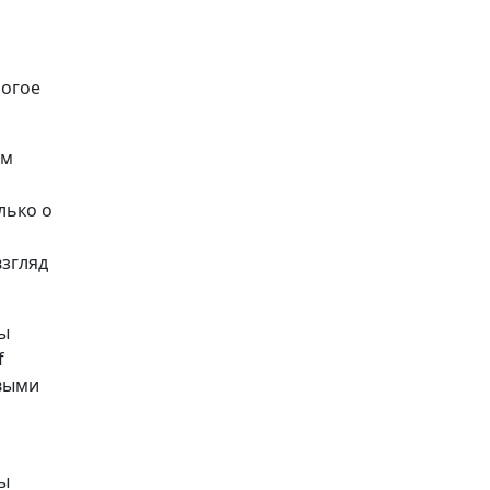
ногое
ом
лько о
взгляд
Вы
f
рвыми
сы