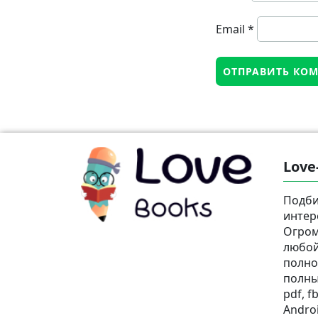
Email
*
Love
Подби
интер
Огром
любой
полно
полны
pdf, fb
Androi