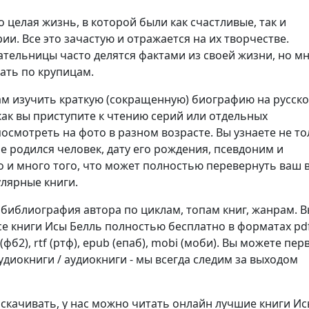
о целая жизнь, в которой были как счастливые, так и
ии. Все это зачастую и отражается на их творчестве.
ательницы часто делятся фактами из своей жизни, но м
ать по крупицам.
м изучить краткую (сокращенную) биографию на русск
как вы приступите к чтению серий или отдельных
осмотреть на фото в разном возрасте. Вы узнаете не то
не родился человек, дату его рождения, псевдоним и
о и много того, что может полностью перевернуть ваш 
улярные книги.
 библиография автора по циклам, топам книг, жанрам. 
се книги Исы Белль полностью бесплатно в форматах pd
b2 (фб2), rtf (ртф), epub (епаб), mobi (моби). Вы можете пе
диокниги / аудиокниги - мы всегда следим за выходом
 скачивать, у нас можно читать онлайн лучшие книги И