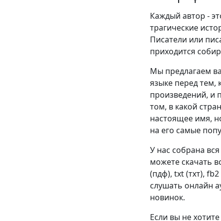
Каждый автор - эт
трагические истор
Писатели или пис
приходится собир
Мы предлагаем ва
языке перед тем, 
произведений, и п
том, в какой стра
настоящее имя, н
на его самые поп
У нас собрана вся
можете скачать в
(пдф), txt (тхт), f
слушать онлайн ау
новинок.
Если вы не хотите