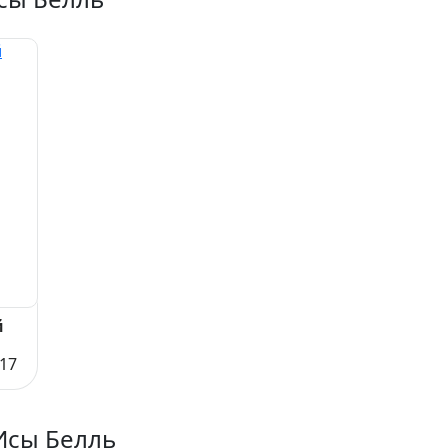
й
17
Исы Белль