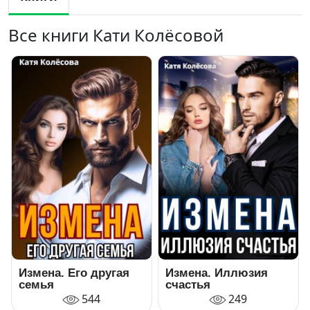
Все книги Кати Колёсовой
Измена. Его другая
Измена. Иллюзия
семья
счастья
544
249