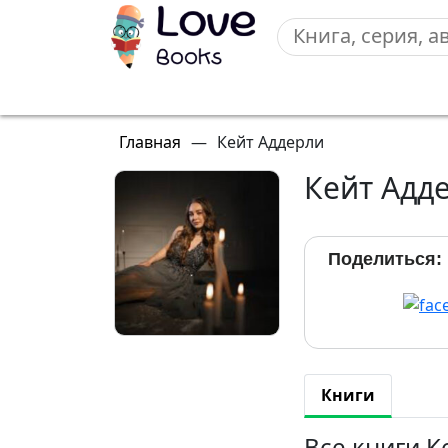
Главная
—
Кейт Аддерли
Кейт Адд
Поделиться:
Книги
Все книги К