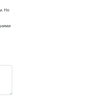
м. Но
дними