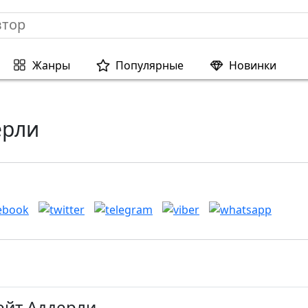
Жанры
Популярные
Новинки
ерли
ейт Аддерли