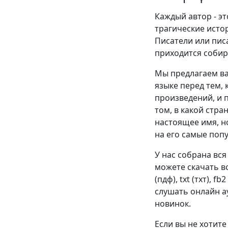
Каждый автор - эт
трагические истор
Писатели или пис
приходится собир
Мы предлагаем ва
языке перед тем, 
произведений, и п
том, в какой стра
настоящее имя, н
на его самые поп
У нас собрана вся
можете скачать в
(пдф), txt (тхт), f
слушать онлайн ау
новинок.
Если вы не хотите