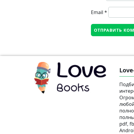
Email
*
Love
Подби
интер
Огром
любой
полно
полны
pdf, fb
Androi