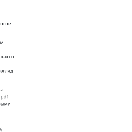
ногое
ом
лько о
взгляд
Вы
 pdf
рвыми
йт