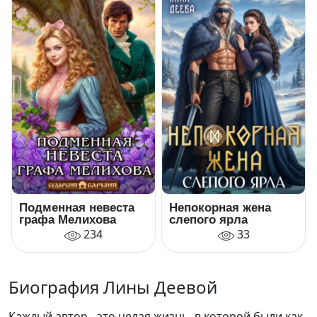
Подменная невеста
Непокорная жена
графа Мелихова
слепого ярла
234
33
Биография Лины Деевой
Каждый автор - это целая жизнь, в которой были как