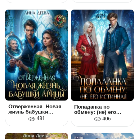
Отверженная. Новая
Попаданка по
жизнь бабушки
обмену: (не) его
Арины
Истинная
481
406