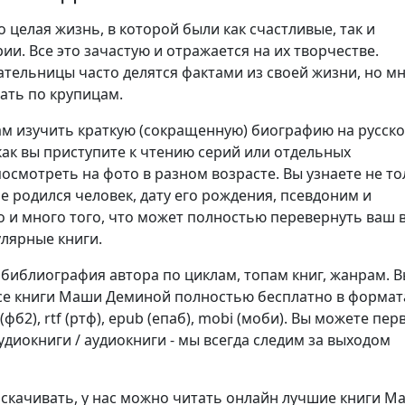
о целая жизнь, в которой были как счастливые, так и
ии. Все это зачастую и отражается на их творчестве.
ательницы часто делятся фактами из своей жизни, но м
ать по крупицам.
м изучить краткую (сокращенную) биографию на русск
как вы приступите к чтению серий или отдельных
осмотреть на фото в разном возрасте. Вы узнаете не то
не родился человек, дату его рождения, псевдоним и
о и много того, что может полностью перевернуть ваш 
улярные книги.
 библиография автора по циклам, топам книг, жанрам. 
се книги Маши Деминой полностью бесплатно в формат
b2 (фб2), rtf (ртф), epub (епаб), mobi (моби). Вы можете пе
диокниги / аудиокниги - мы всегда следим за выходом
е скачивать, у нас можно читать онлайн лучшие книги М