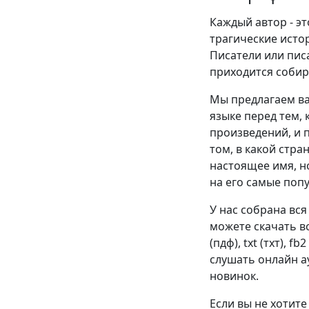
Каждый автор - эт
трагические истор
Писатели или пис
приходится собир
Мы предлагаем ва
языке перед тем, 
произведений, и п
том, в какой стра
настоящее имя, н
на его самые поп
У нас собрана вся
можете скачать в
(пдф), txt (тхт), f
слушать онлайн ау
новинок.
Если вы не хотит