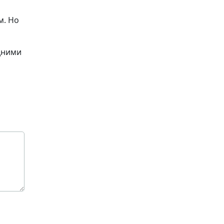
м. Но
дними