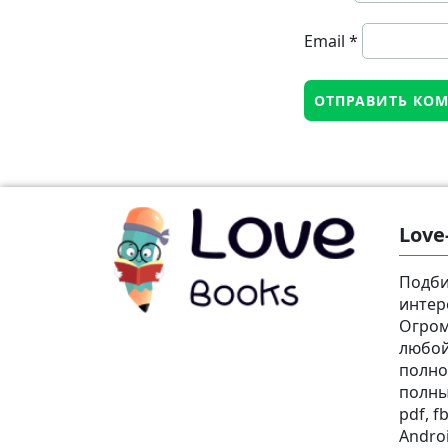
Email
*
Love
Подби
интер
Огром
любой
полно
полны
pdf, fb
Androi