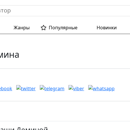
Жанры
Популярные
Новинки
мина
Маши Деминой