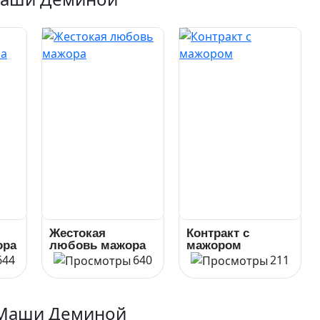
Жестокая
Контракт с
ора
любовь мажора
мажором
644
640
211
 Маши Деминой