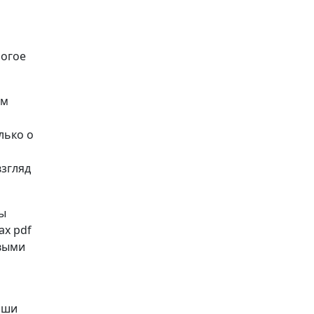
ногое
ом
лько о
взгляд
Вы
ах pdf
рвыми
аши