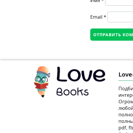
Имя
*
Email
*
Love
Подби
интер
Огром
любой
полно
полны
pdf, fb