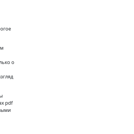
ногое
ом
лько о
взгляд
Вы
х pdf
рвыми