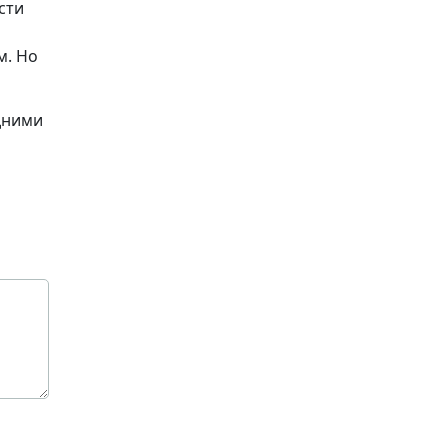
сти
м. Но
дними