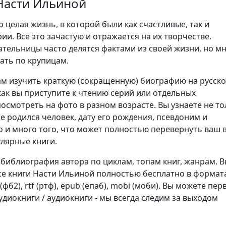
Насти Ильиной
о целая жизнь, в которой были как счастливые, так и
ии. Все это зачастую и отражается на их творчестве.
ательницы часто делятся фактами из своей жизни, но м
ать по крупицам.
м изучить краткую (сокращенную) биографию на русск
как вы приступите к чтению серий или отдельных
осмотреть на фото в разном возрасте. Вы узнаете не то
не родился человек, дату его рождения, псевдоним и
о и много того, что может полностью перевернуть ваш 
улярные книги.
 библиография автора по циклам, топам книг, жанрам. 
се книги Насти Ильиной полностью бесплатно в формата
b2 (фб2), rtf (ртф), epub (епаб), mobi (моби). Вы можете пе
диокниги / аудиокниги - мы всегда следим за выходом