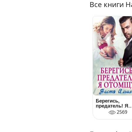
Все книги 
Берегись,
предатель! Я
отомщу!
2569