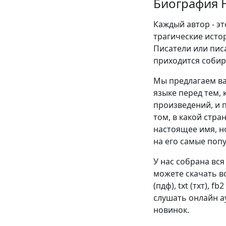
Биография 
Каждый автор - эт
трагические истор
Писатели или пис
приходится собир
Мы предлагаем ва
языке перед тем, 
произведений, и п
том, в какой стра
настоящее имя, н
на его самые поп
У нас собрана вся
можете скачать в
(пдф), txt (тхт), f
слушать онлайн ау
новинок.