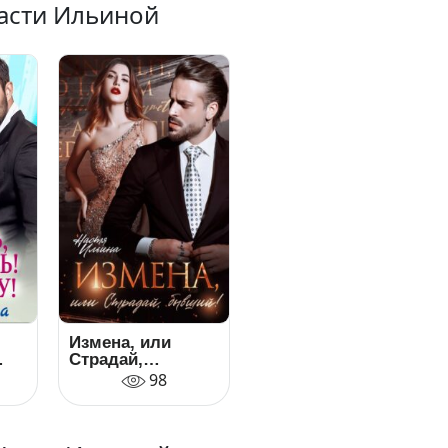
Насти Ильиной
Измена, или
Страдай,
бывший!
98