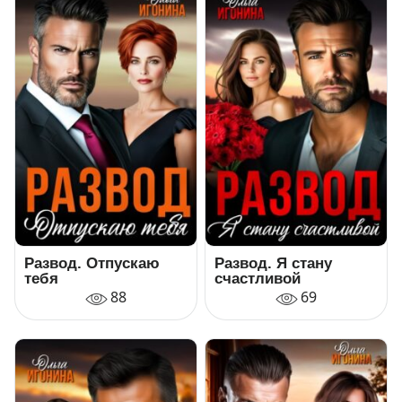
Развод. Отпускаю
Развод. Я стану
тебя
счастливой
88
69