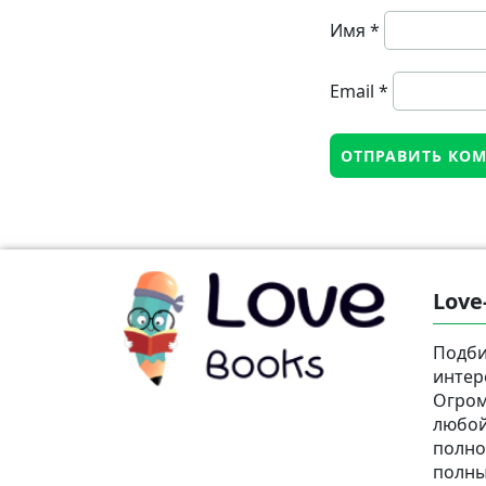
Имя
*
Email
*
Love
Подби
интер
Огром
любой
полно
полны