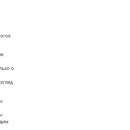
ногое
ом
лько о
взгляд
Вы
Вы
едим