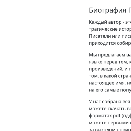
Биография П
Каждый автор - эт
трагические истор
Писатели или пис
приходится собир
Мы предлагаем ва
языке перед тем, 
произведений, и п
том, в какой стра
настоящее имя, н
на его самые поп
У нас собрана вся
можете скачать в
форматах pdf (пдф),
можете первыми с
за выходом новин