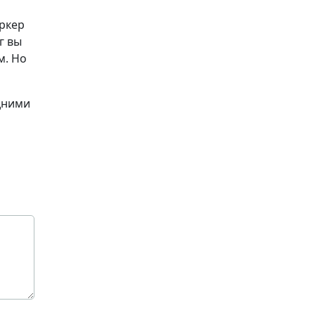
аркер
г вы
м. Но
дними