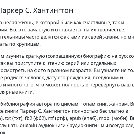
аркер С. Хантингтон
о целая жизнь, в которой были как счастливые, так и
ии. Все это зачастую и отражается на их творчестве.
ательницы часто делятся фактами из своей жизни, но м
ать по крупицам.
м изучить краткую (сокращенную) биографию на русск
как вы приступите к чтению серий или отдельных
осмотреть на фото в разном возрасте. Вы узнаете не то
не родился человек, дату его рождения, псевдоним и
о и много того, что может полностью перевернуть ваш 
улярные книги.
 библиография автора по циклам, топам книг, жанрам. 
се книги Паркер С. Хантингтон полностью бесплатно в
 txt (тхт), fb2 (фб2), rtf (ртф), epub (епаб), mobi (моби). 
лушать онлайн аудиокниги / аудиокниги - мы всегда сл
ок.