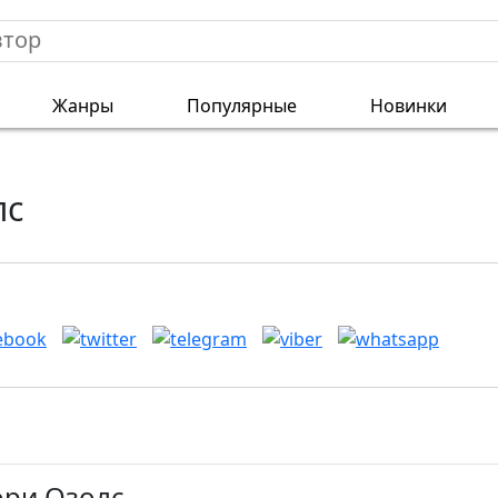
Жанры
Популярные
Новинки
лс
ори Озолс