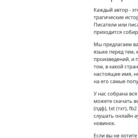
Каждый автор - эт
трагические истор
Писатели или пис
приходится собир
Мы предлагаем ва
языке перед тем, 
произведений, и п
том, в какой стра
настоящее имя, н
на его самые поп
У нас собрана вся
можете скачать в
(пдф), txt (тхт), f
слушать онлайн ау
новинок.
Если вы не хотите