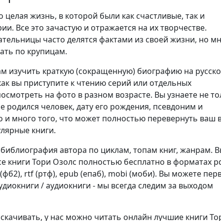
о целая жизнь, в которой были как счастливые, так и
ии. Все это зачастую и отражается на их творчестве.
ательницы часто делятся фактами из своей жизни, но м
ать по крупицам.
м изучить краткую (сокращенную) биографию на русск
как вы приступите к чтению серий или отдельных
осмотреть на фото в разном возрасте. Вы узнаете не то
не родился человек, дату его рождения, псевдоним и
о и много того, что может полностью перевернуть ваш 
улярные книги.
 библиография автора по циклам, топам книг, жанрам. 
се книги Тори Озолс полностью бесплатно в форматах p
b2 (фб2), rtf (ртф), epub (епаб), mobi (моби). Вы можете пе
диокниги / аудиокниги - мы всегда следим за выходом
 скачивать, у нас можно читать онлайн лучшие книги То