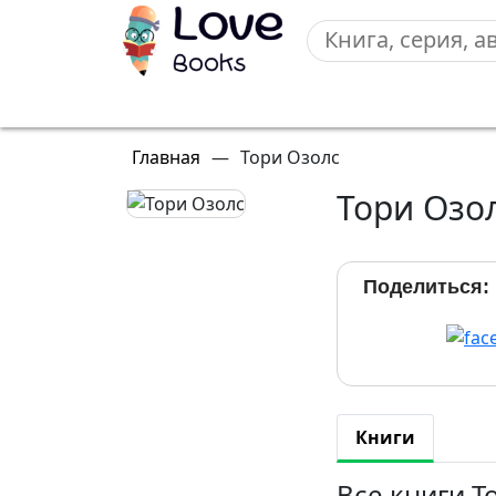
Главная
—
Тори Озолс
Тори Озо
Поделиться:
Книги
Все книги Т