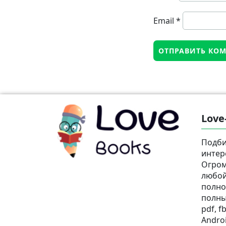
Email
*
Love
Подби
интер
Огром
любой
полно
полны
pdf, fb
Androi