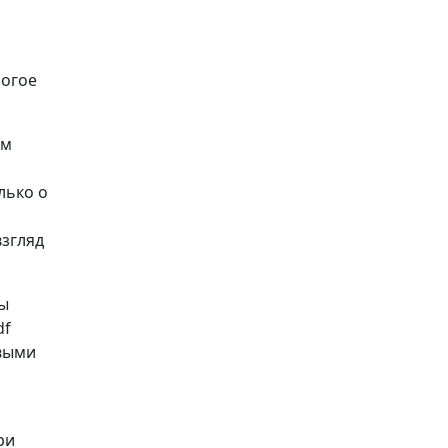
ногое
ом
лько о
взгляд
Вы
df
рвыми
ри