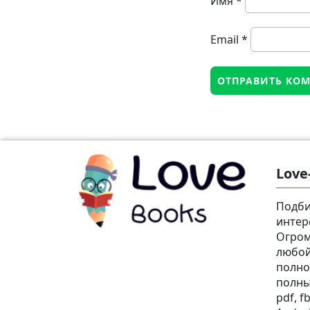
Имя
*
Email
*
Love
Подби
интер
Огром
любой
полно
полны
pdf, fb