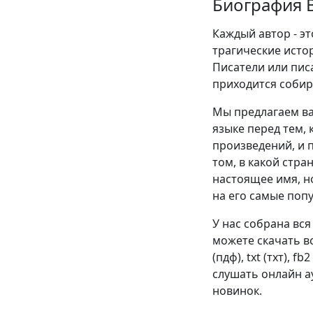
Биография 
Каждый автор - эт
трагические истор
Писатели или пис
приходится собир
Мы предлагаем ва
языке перед тем, 
произведений, и п
том, в какой стра
настоящее имя, н
на его самые поп
У нас собрана вся
можете скачать в
(пдф), txt (тхт), f
слушать онлайн ау
новинок.