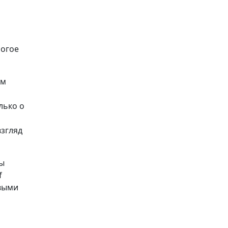
ногое
ом
лько о
взгляд
Вы
f
рвыми