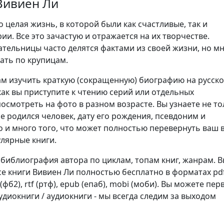
Вивиен Ли
о целая жизнь, в которой были как счастливые, так и
ии. Все это зачастую и отражается на их творчестве.
ательницы часто делятся фактами из своей жизни, но м
ать по крупицам.
м изучить краткую (сокращенную) биографию на русск
как вы приступите к чтению серий или отдельных
осмотреть на фото в разном возрасте. Вы узнаете не то
не родился человек, дату его рождения, псевдоним и
о и много того, что может полностью перевернуть ваш 
улярные книги.
 библиография автора по циклам, топам книг, жанрам. 
се книги Вивиен Ли полностью бесплатно в форматах pd
b2 (фб2), rtf (ртф), epub (епаб), mobi (моби). Вы можете пе
диокниги / аудиокниги - мы всегда следим за выходом