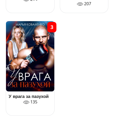
207
3
У врага за пазухой
135