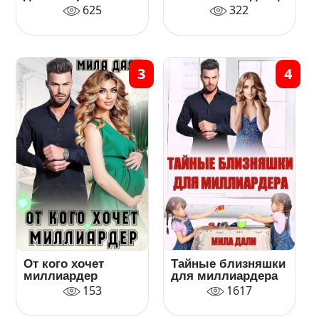
625
322
3
4
От кого хочет
Тайные близняшки
миллиардер
для миллиардера
153
1617