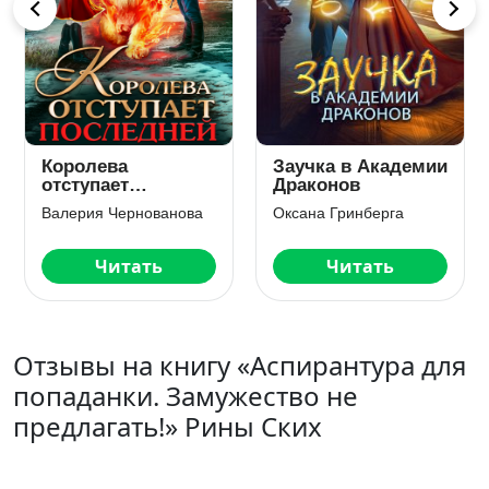
Адептка для
Мерзавец высшей
Темного Стража
академии
Алиса Росман
Виктория Миллс
Читать
Читать
Отзывы на книгу «Аспирантура для
попаданки. Замужество не
предлагать!» Рины Ских