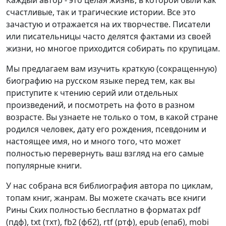
Каждый автор - это целая жизнь, в которой были как
счастливые, так и трагические истории. Все это
зачастую и отражается на их творчестве. Писатели
или писательницы часто делятся фактами из своей
жизни, но многое приходится собирать по крупицам.
Мы предлагаем вам изучить краткую (сокращенную)
биографию на русском языке перед тем, как вы
приступите к чтению серий или отдельных
произведений, и посмотреть на фото в разном
возрасте. Вы узнаете не только о том, в какой стране
родился человек, дату его рождения, псевдоним и
настоящее имя, но и много того, что может
полностью перевернуть ваш взгляд на его самые
популярные книги.
У нас собрана вся библиография автора по циклам,
топам книг, жанрам. Вы можете скачать все книги
Рины Ских полностью бесплатно в форматах pdf
(пдф), txt (тхт), fb2 (фб2), rtf (ртф), epub (епаб), mobi