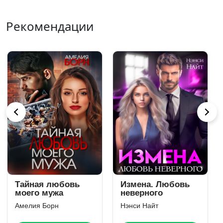
Рекомендации
Развод с
Подонок, ты
миллиардером
будешь думать,
что меня больше
Арина Вильде
Екатерина Юдина
нет. Книга 2