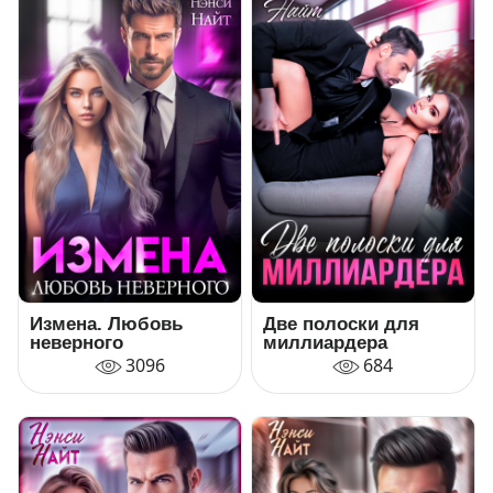
Измена. Любовь
Две полоски для
неверного
миллиардера
3096
684