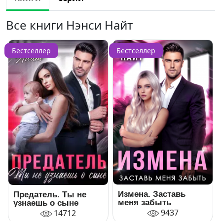
Все книги Нэнси Найт
Бестселлер
Бестселлер
Измена. Заставь
Предатель. Ты не
меня забыть
узнаешь о сыне
9437
14712