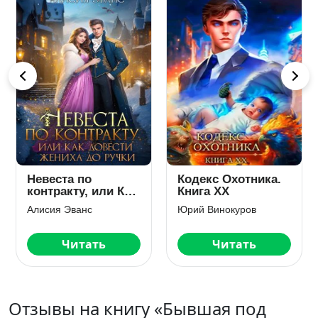
 Охотника.
Парфюмер для
Суженая
ХХ
демона, или
верховно
Невеста с
демона
нокуров
Матильда Аваланж
Матильда А
секретом
Читать
Читать
Чит
Отзывы на книгу «Бывшая под