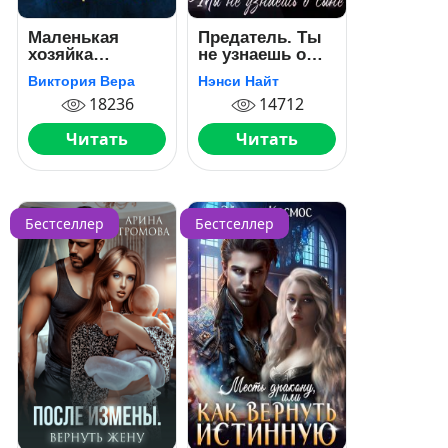
Маленькая
Предатель. Ты
хозяйка
не узнаешь о
большого
сыне
Виктория Вера
Нэнси Найт
герцогства
18236
14712
Читать
Читать
Бестселлер
Бестселлер