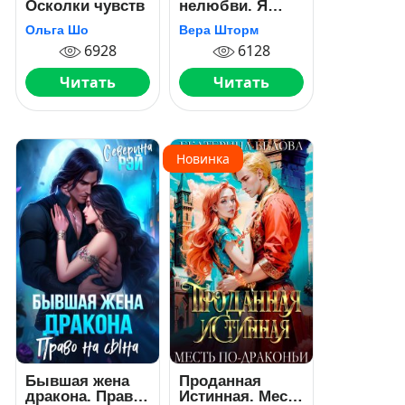
Осколки чувств
нелюбви. Я
тебя верну
Ольга Шо
Вера Шторм
6928
6128
Читать
Читать
Новинка
Бывшая жена
Проданная
дракона. Право
Истинная. Месть