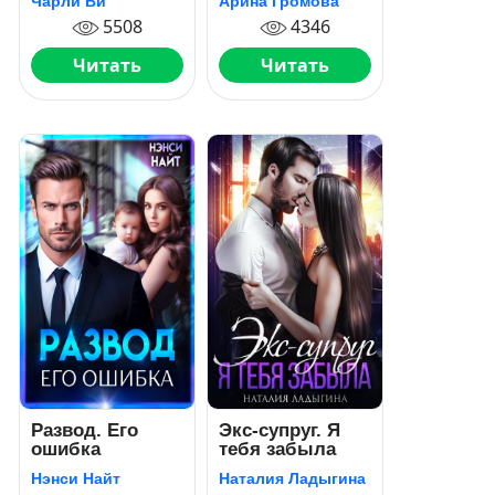
Чарли Ви
Арина Громова
5508
4346
Читать
Читать
Развод. Его
Экс-супруг. Я
ошибка
тебя забыла
Нэнси Найт
Наталия Ладыгина