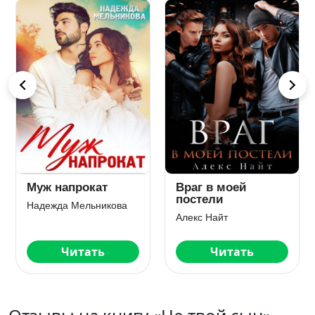
Причина его
Дочь не по плану
одержимости
для олигарха
Юлия Резник
Мила Дали
Читать
Читать