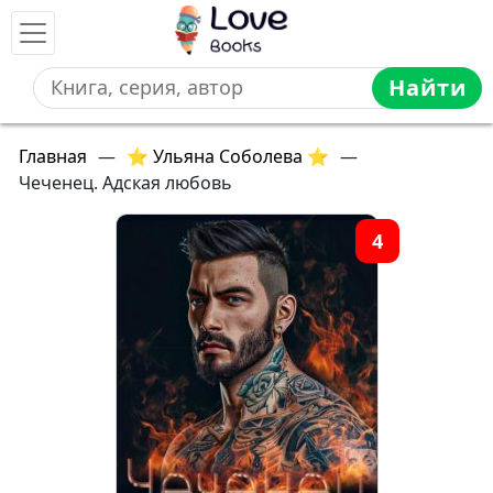
Найти
Главная
—
⭐ Ульяна Соболева ⭐
—
Чеченец. Адская любовь
4