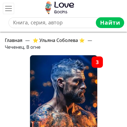
Найти
Главная
—
⭐ Ульяна Соболева ⭐
—
Чеченец. В огне
3