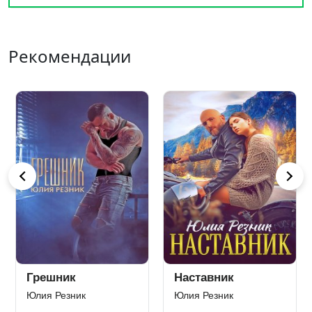
Рекомендации
Девочка Шаха
По осколкам твоей
лжи
Кристина Майер
Татьяна Никандрова