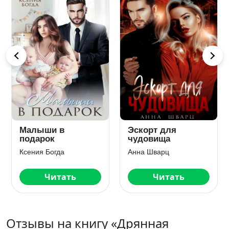
Разводить(ся)
Договор на
надо уметь
тройню. Вернуть
семью
Диана Рымарь
Рин Скай
Читать
Читать
Отзывы на книгу «Дрянная