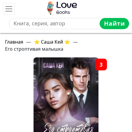
Найти
Главная
—
⭐ Саша Кей ⭐
—
Его строптивая малышка
3