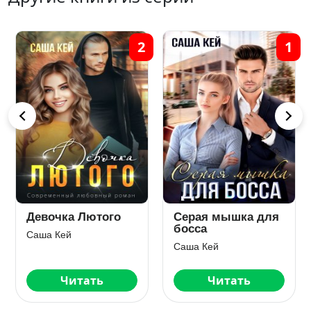
12
7
Ставка на
Голое свидание
невинность
Саша Кей
Саша Кей
Читать
Читать