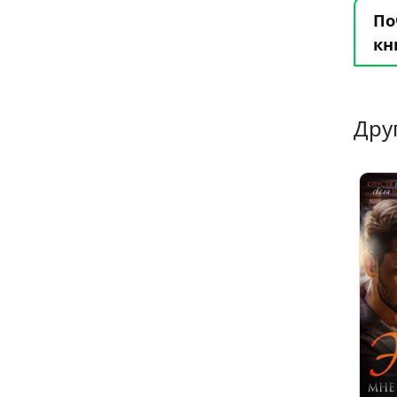
По
кн
Дру