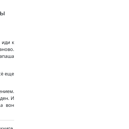
ны
 иди к
аново.
папаша
сё еще
нием.
ден. И
ла вон
книге,