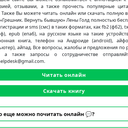
зией, отзывами, а также прочесть популярные цит
. Также Вы можете читать онлайн или скачать полную 
 «Грешник. Вернуть бывшую» Лены Голд полностью бесп
гистрации и sms (смс) в таких форматах, как fb2 (фб2), txt
ртф), epub (епаб), на русском языке на такие устройств
ронная книга, телефон на Андроиде (android), айф
ьютер), айпад. Все вопросы, жалобы и предложения по 
а, а также запросы о сотрудничестве отправляй
.helpdesk@gmail.com.
Читать онлайн
Скачать книгу
о еще можно почитать онлайн 💬?