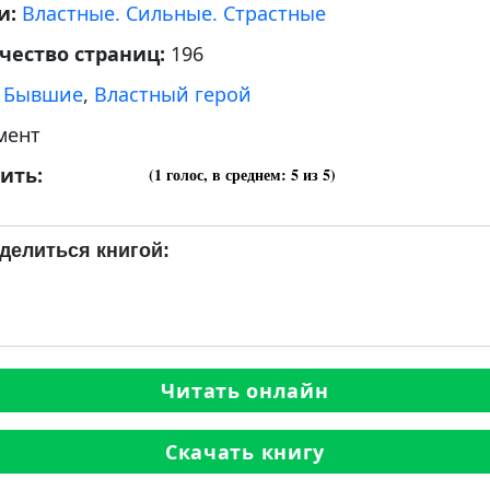
и:
Властные. Сильные. Страстные
чество страниц:
196
:
Бывшие
,
Властный герой
мент
ить:
(
1
голос, в среднем:
5
из 5)
делиться книгой:
Читать онлайн
Скачать книгу