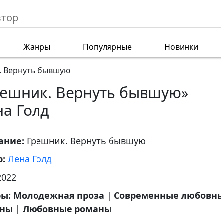
Жанры
Популярные
Новинки
. Вернуть бывшую
решник. Вернуть бывшую»
на Голд
ание:
Грешник. Вернуть бывшую
р:
Лена Голд
2022
ры:
Молодежная проза
|
Современные любовн
аны
|
Любовные романы