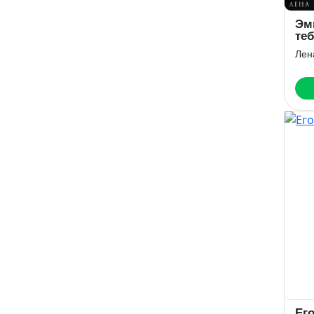
Эм
теб
Лен
Ег