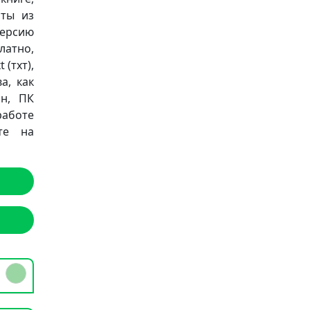
аты из
версию
латно,
 (тхт),
а, как
он, ПК
работе
те на