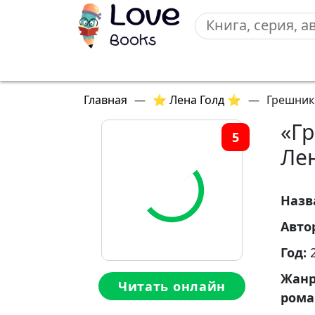
Главная
—
⭐ Лена Голд ⭐
—
Грешник
«Г
5
Ле
Назв
Авто
Год:
Жан
Читать онлайн
ром