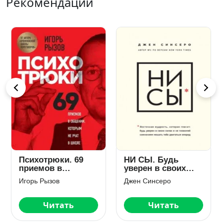
Рекомендации
Важные годы.
НЕ НОЙ. Только
Почему не стоит
тот, кто перестал
откладывать
сетовать на
Мэг Джей
Джен Синсеро
жизнь на потом
судьбу, может
стать богатым
Читать
Читать