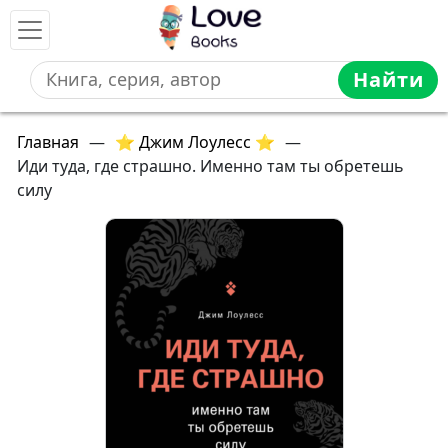
Найти
Главная
—
⭐ Джим Лоулесс ⭐
—
Иди туда, где страшно. Именно там ты обретешь
силу