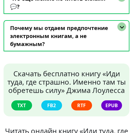
💬?
Почему мы отдаем предпочтение
электронным книгам, а не
бумажным?
Скачать бесплатно книгу «Иди
туда, где страшно. Именно там ты
обретешь силу» Джима Лоулесса
TXT
FB2
RTF
EPUB
Читать онлайн книгу «Иди туда, где