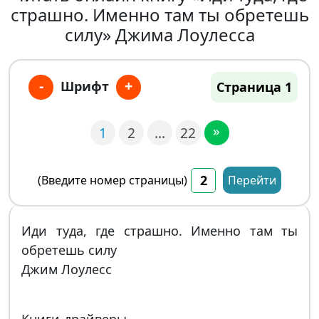
страшно. Именно там ты обретешь
силу» Джима Лоулесса
-
+
Шрифт
Страница 1
»
1
2
…
22
(Введите номер страницы)
Перейти
Иди туда, где страшно. Именно там ты
обретешь силу
Джим Лоулесс