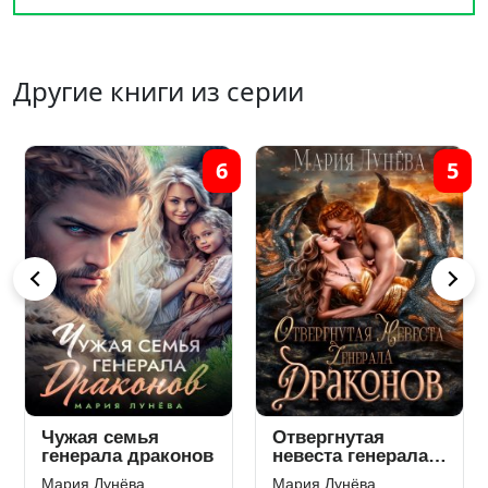
Другие книги из серии
3
4
Наваждение
Подаренная
генерала драконов
чёрному дракону
Мария Лунёва
Мария Лунёва