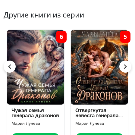
Другие книги из серии
6
5
Чужая семья
Отвергнутая
генерала драконов
невеста генерала
драконов
Мария Лунёва
Мария Лунёва