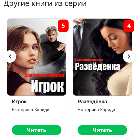
Другие книги из серии
4
8
едёнка
Невеста сына
Коротк
делово
рина Кариди
Екатерина Кариди
Екатерин
Читать
Читать
Ч