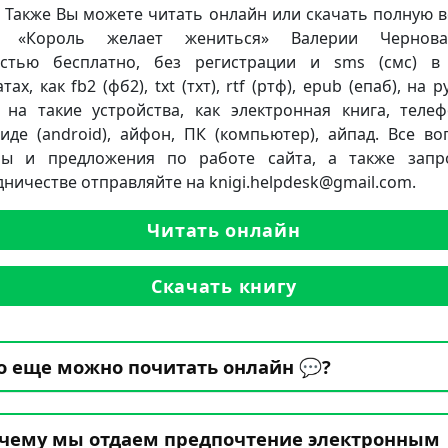
. Также Вы можете читать онлайн или скачать полную 
и «Король желает жениться» Валерии Чернова
стью бесплатно, без регистрации и sms (смс) в
ах, как fb2 (фб2), txt (тхт), rtf (ртф), epub (епаб), на 
 на такие устройства, как электронная книга, теле
иде (android), айфон, ПК (компьютер), айпад. Все во
бы и предложения по работе сайта, а также запр
дничестве отправляйте на knigi.helpdesk@gmail.com.
Читать онлайн
Скачать книгу
о еще можно почитать онлайн 💬?
чему мы отдаем предпочтение электронным