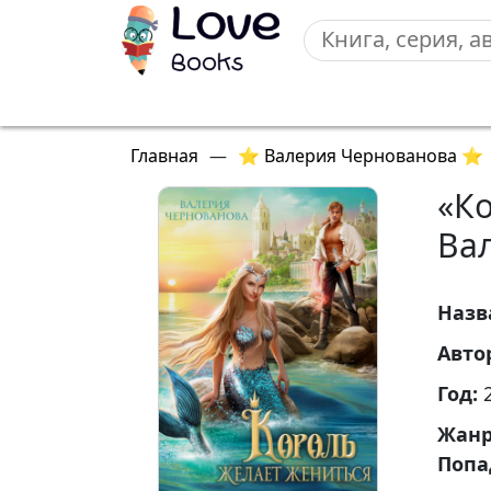
Главная
—
⭐ Валерия Чернованова ⭐
«К
Ва
Назв
Авто
Год:
Жан
Попа