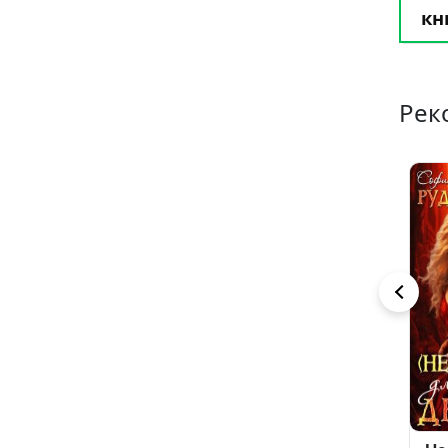
кн
Рек