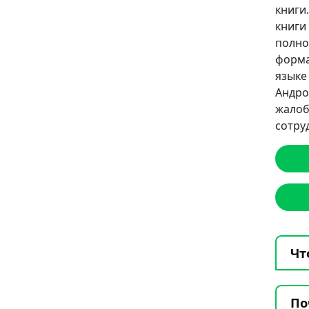
книги
книг
полно
формат
языке
Андро
жало
сотру
Чт
По