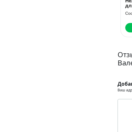
Наваждение
Нелюбимая
Го
генерала
для огненного
не
драконов
дракона
Мария Лунёва
София Руд
Ар
Читать
Читать
Отз
Вал
Доба
Ваш адр