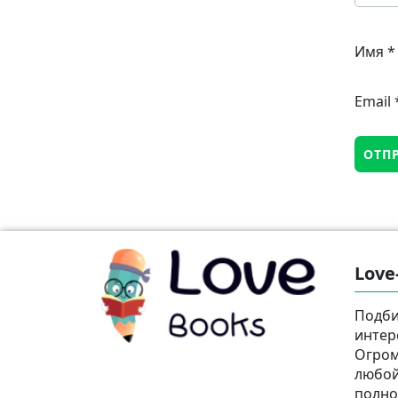
Имя
*
Email
Love
Подби
интер
Огром
любой
полно