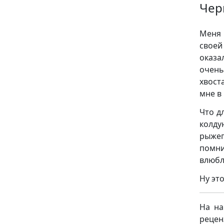
Чер
Меня 
своей
оказа
очень
хвост
мне в
Что д
колду
рыжег
помни
влюбл
Ну эт
На на
рецен