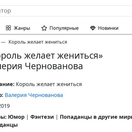
Жанры
Популярные
Новинки
—
Король желает жениться
ороль желает жениться»
лерия Чернованова
ание:
Король желает жениться
р:
Валерия Чернованова
2019
ры:
Юмор
|
Фэнтези
|
Попаданцы в другие мир
данцы