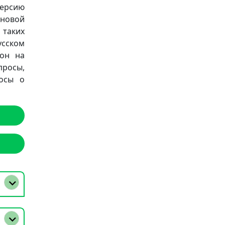
версию
новой
 таких
русском
фон на
просы,
осы о