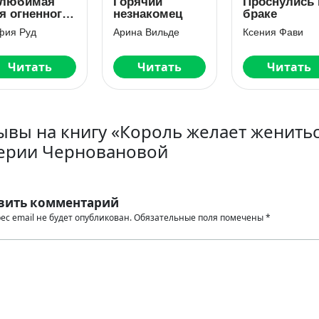
рячий
Проснулись в
Наваждение
знакомец
браке
генерала
драконов
ина Вильде
Ксения Фави
Мария Лунёва
Читать
Читать
Читать
ывы на книгу «Король желает женить
ерии Черновановой
вить комментарий
ес email не будет опубликован.
Обязательные поля помечены
*