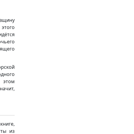
овщину
 этого
идётся
очьего
тящего
орской
одного
и этом
начит,
книге,
аты из