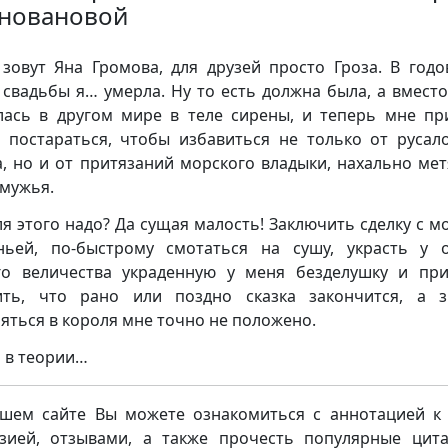
новановой
зовут Яна Громова, для друзей просто Гроза. В год
 свадьбы я… умерла. Ну то есть должна была, а вместо
лась в другом мире в теле сирены, и теперь мне пр
 постараться, чтобы избавиться не только от русал
а, но и от притязаний морского владыки, нахально ме
 мужья.
ля этого надо? Да сущая малость! Заключить сделку с м
ньей, по-быстрому смотаться на сушу, украсть у 
о величества украденную у меня безделушку и пр
ть, что рано или поздно сказка закончится, а з
яться в короля мне точно не положено.
о в теории…
шем сайте Вы можете ознакомиться с аннотацией к 
зией, отзывами, а также прочесть популярные цит