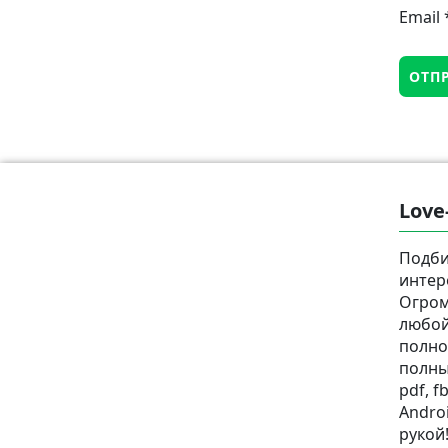
Email
Love
Подби
интер
Огром
любой
полно
полны
pdf, fb
Androi
рукой