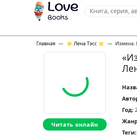
Главная
—
⭐ Лена Тэсс ⭐
—
Измена. 
«И
Ле
Назв
Авто
Год:
Жан
Читать онлайн
Теги