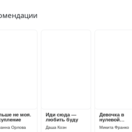
омендации
льше не моя.
Иди сюда —
Девочка в
купление
любить буду
нулевой
степени
анна Орлова
Даша Коэн
Микита Франко
(Девочка)⁰