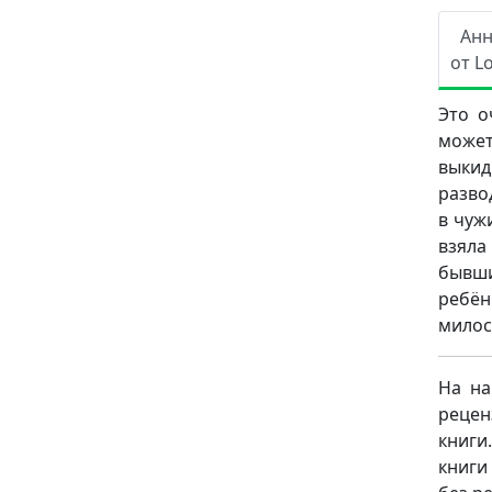
Ан
от L
Это о
может
выкид
разво
в чуж
взяла
бывши
ребён
милос
На на
рецен
книги
книги