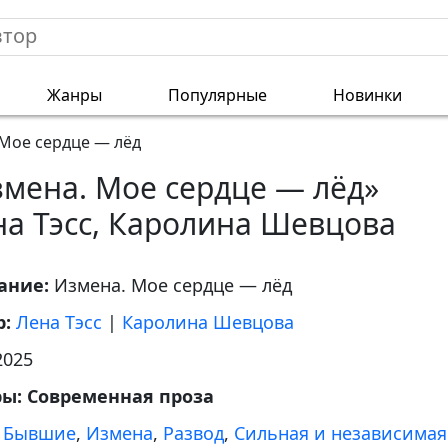
Жанры
Популярные
Новинки
Мое сердце — лёд
змена. Мое сердце — лёд»
на Тэсс, Каролина Шевцова
ание:
Измена. Мое сердце — лёд
р:
Лена Тэсс
|
Каролина Шевцова
2025
ры:
Современная проза
:
Бывшие
,
Измена
,
Развод
,
Сильная и независимая