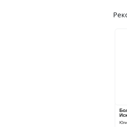
Рек
Бо
Ис
Юли