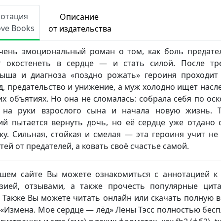
нотация
Описание
ove Books
от издательства
чень эмоциональный роман о том, как боль предате
 окостенеть в сердце — и стать силой. После тр
ыша и диагноза «поздно рожать» героиня проходит
д, предательство и унижение, а муж холодно ищет насл
их объятиях. Но она не сломалась: собрала себя по оск
 на руки взрослого сына и начала новую жизнь. 
й пытается вернуть дочь, но её сердце уже отдано 
ку. Сильная, стойкая и смелая — эта героиня учит не
тей от предателей, а ковать своё счастье самой.
шем сайте Вы можете ознакомиться с аннотацией к 
зией, отзывами, а также прочесть популярные цит
. Также Вы можете читать онлайн или скачать полную 
 «Измена. Мое сердце — лёд» Лены Тэсс полностью бесп