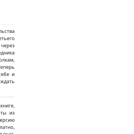
льства
етьего
 через
едника
олкам,
Теперь
себе и
 ждать
книге,
аты из
версию
латно,