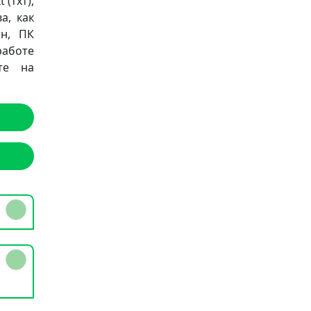
 (тхт),
а, как
он, ПК
работе
те на