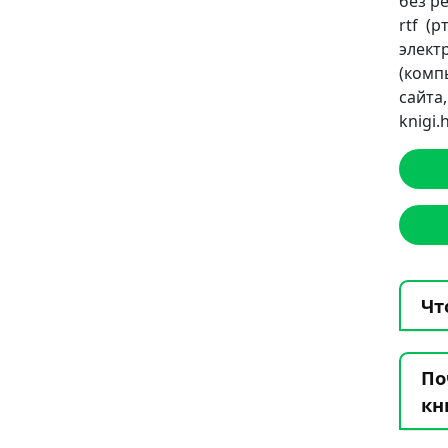
без ре
rtf (
элект
(комп
сайт
knigi
Чт
По
кн