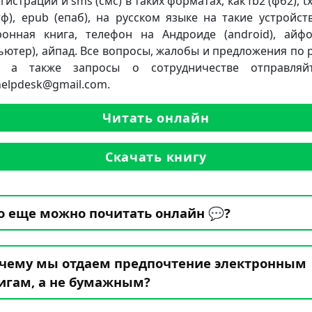
гистрации и sms (смс) в таких форматах, как fb2 (фб2), txt
ртф), epub (епаб), на русском языке на такие устройств
ронная книга, телефон на Андроиде (android), айф
ьютер), айпад. Все вопросы, жалобы и предложения по 
а, а также запросы о сотрудничестве отправляй
.helpdesk@gmail.com.
Читать онлайн
Скачать книгу
о еще можно почитать онлайн 💬?
чему мы отдаем предпочтение электронным
игам, а не бумажным?